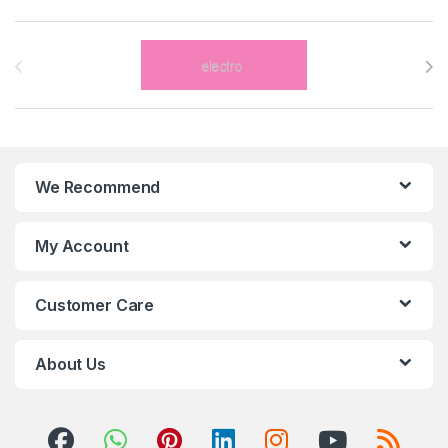
Brands Carousel
We Recommend
My Account
Customer Care
About Us